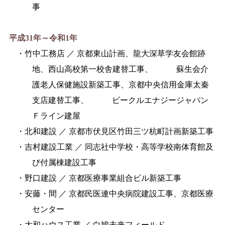
事
平成31年～令和1年
・竹中工務店 ／ 京都東山計画、龍大深草学友会館跡
地、西山高校第一校舎建替工事、
蘇生会介
護老人保健施設新築工事、京都中央信用金庫太秦
支店建替工事、
ビークルエナジージャパン
Ｆライン建屋
・北和建設 ／ 京都市伏見区竹田三ツ杭町計画新築工事
・吉村建設工業 ／ 同志社中学校・高等学校南体育館及
び付属棟建設工事
・野口建設 ／ 京都医療事業組合ビル新築工事
・安藤・間 ／ 京都民医連中央病院建設工事、京都医療
センター
・大和ハウス工業 ／ 白鳩未来フィールド