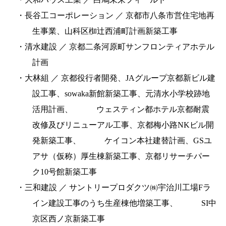
・長谷工コーポレーション ／ 京都市八条市営住宅地再
生事業、山科区椥辻西浦町計画新築工事
・清水建設 ／ 京都二条河原町サンフロンティアホテル
計画
・大林組 ／ 京都役行者開発、JAグループ京都新ビル建
設工事、sowaka新館新築工事、元清水小学校跡地
活用計画、
ウェスティン都ホテル京都耐震
改修及びリニューアル工事、京都梅小路NKビル開
発新築工事、
ケイコン本社建替計画、GSユ
アサ（仮称）厚生棟新築工事、京都リサーチパー
ク10号館新築工事
・三和建設 ／ サントリープロダクツ㈱宇治川工場Fラ
イン建設工事のうち生産棟他増築工事、
SI中
京区西ノ京新築工事