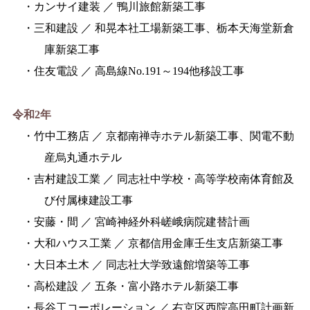
・カンサイ建装 ／ 鴨川旅館新築工事
・三和建設 ／ 和晃本社工場新築工事、栃本天海堂新倉
庫新築工事
・住友電設 ／ 高島線No.191～194他移設工事
令和2年
・竹中工務店 ／ 京都南禅寺ホテル新築工事、関電不動
産烏丸通ホテル
・吉村建設工業 ／ 同志社中学校・高等学校南体育館及
び付属棟建設工事
・安藤・間 ／ 宮崎神経外科嵯峨病院建替計画
・大和ハウス工業 ／ 京都信用金庫壬生支店新築工事
・大日本土木 ／ 同志社大学致遠館増築等工事
・高松建設 ／ 五条・富小路ホテル新築工事
・長谷工コーポレーション ／ 右京区西院高田町計画新