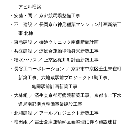
アビル増築
・安藤・間 ／ 京都競馬場整備工事
・不二建設 ／ 長岡京市神足稲葉マンション計画新築工
事 北棟
・東急建設 ／ 御池クリニック南側新館計画
・共立建設 ／ 淀総合運動場独身寮新築工事
・積水ハウス ／ 上京区梶井町計画新築工事
・長谷工コーポレーション ／ 京都市中京区壬生朱雀町
新築工事、六地蔵駅前プロジェクト1期工事、
亀岡駅前計画新築工事
・大林組 ／ 済生会京都府病院新築工事、京都市上下水
道局南部拠点整備事業建設工事
・北和建設 ／ アールプロジェクト新築工事
・増田組 ／ 冨士倉庫運輸㈱区画整理に伴う施設建替