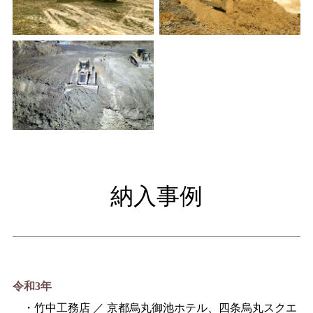
納入事例
令和3年
・竹中工務店 ／ 京都烏丸御池ホテル、四条烏丸スクエ